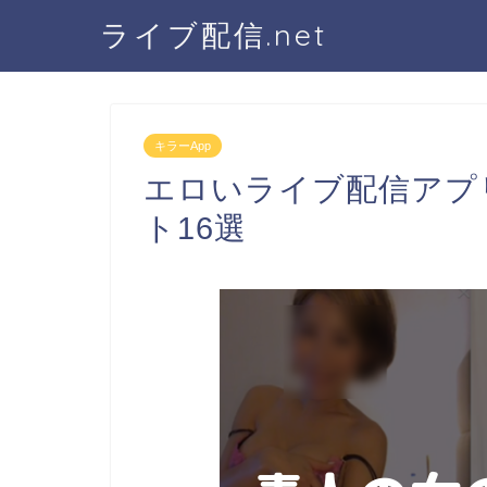
ライブ配信.net
キラーApp
エロいライブ配信アプ
ト16選