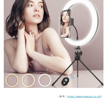
《参考：
https://www.amazon.co.jp/
》